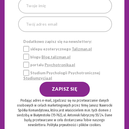
Dodatkowo zapisz się na newslettery:
sklepu ezoterycznego
Talizman.pl
blogu
Blog.talizman.pl
portalu
Psychotronika.pl
Studium Psychologii Psychotronicznej
Studiumzycia.pl
ZAPISZ SIĘ
Podając adres e-mail, zgadzasz się na przetwarzanie danych
osobowych w celach marketingowych przez firmę Janusz Nawrocki
Spółka Komandytowa, która jest właścicielem m.in. tych domen z
siedzibą w Białymstoku (15-762), ul. Antoniuk Fabryczny 55/24. Dane
będą przetwarzane w celu dostarczania Tobie naszego
newslettera.
Polityka prywatności i plików cookies.