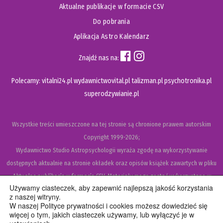
Aktualne publikacje w formacie CSV
Do pobrania
Aplikacja Astro Kalendarz
Znajdź nas na:
Polecamy:
vitalni24.pl
wydawnictwovital.pl
talizman.pl
psychotronika.pl
superodzywianie.pl
Wszystkie treści umieszczone na tej stronie są chronione prawem autorskim
Copyright
1999-2026;
Wydawnictwo Studio Astropsychologii wyraża zgodę na wykorzystywanie
dostępnych aktualnie na stronie okładek oraz opisów książek zawartych w pliku
Aktualne publikacje w formacie CSV
. Materiały mogą zostać wykorzystane w
Używamy ciasteczek, aby zapewnić najlepszą jakość korzystania
recenzjach książek, katalogach internetowych, bibliotecznych (OPAC) oraz
z naszej witryny.
materiałach promujących legalną dystrybucję książek. Usunięcie materiału z ww.
W naszej Polityce prywatności i cookies możesz dowiedzieć się
więcej o tym, jakich ciasteczek używamy, lub wyłączyć je w
strony internetowej, równoznaczne jest z cofnięciem udzielonej zgody.