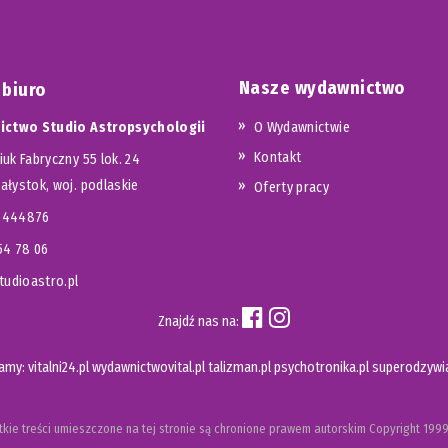
Nasze wydawnictwo
 biuro
ctwo Studio Astropsychologii
O Wydawnictwie
Kontakt
iuk Fabryczny 55 lok. 24
iałystok, woj. podlaskie
Oferty pracy
23444876
654 78 06
udioastro.pl
Znajdź nas na:
camy:
vitalni24.pl
wydawnictwovital.pl
talizman.pl
psychotronika.pl
superodzywia
kie treści umieszczone na tej stronie są chronione prawem autorskim
Copyright
1999