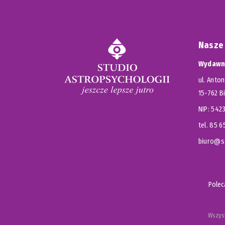
Nasze
Wydawni
ul. Anton
15-762 B
NIP: 54
tel. 85 
biuro@st
Pole
Wszyst