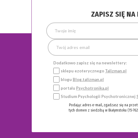
ZAPISZ SIĘ N
Dodatkowo zapisz się na newslettery:
sklepu ezoterycznego
Talizman.pl
blogu
Blog.talizman.pl
portalu
Psychotronika.pl
Studium Psychologii Psychotronicznej
Podając adres e-mail, zgadzasz się na prze
tych domen z siedzibą w Białymstoku (15-762