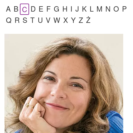
A
B
D
E
F
G
H
I
J
K
L
M
N
O
P
C
Q
R
S
T
U
V
W
X
Y
Z
Ż