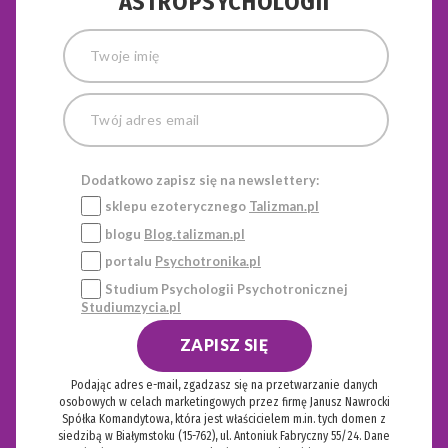
ASTROPSYCHOLOGII
Dodatkowo zapisz się na newslettery:
sklepu ezoterycznego
Talizman.pl
blogu
Blog.talizman.pl
portalu
Psychotronika.pl
Studium Psychologii Psychotronicznej
Studiumzycia.pl
ZAPISZ SIĘ
Podając adres e-mail, zgadzasz się na przetwarzanie danych
osobowych w celach marketingowych przez firmę Janusz Nawrocki
Spółka Komandytowa, która jest właścicielem m.in. tych domen z
siedzibą w Białymstoku (15-762), ul. Antoniuk Fabryczny 55/24. Dane