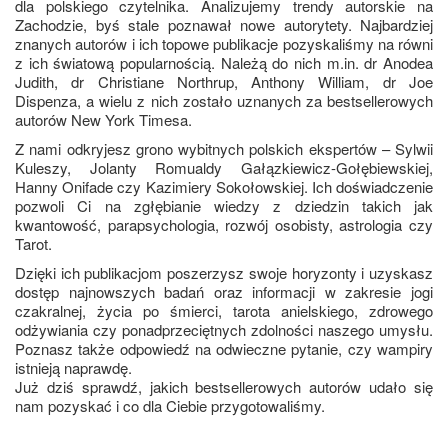
dla polskiego czytelnika. Analizujemy trendy autorskie na
Zachodzie, byś stale poznawał nowe autorytety. Najbardziej
znanych autorów i ich topowe publikacje pozyskaliśmy na równi
z ich światową popularnością. Należą do nich m.in. dr Anodea
Judith, dr Christiane Northrup, Anthony William, dr Joe
Dispenza, a wielu z nich zostało uznanych za bestsellerowych
autorów New York Timesa.
Z nami odkryjesz grono wybitnych polskich ekspertów – Sylwii
Kuleszy, Jolanty Romualdy Gałązkiewicz-Gołębiewskiej,
Hanny Onifade czy Kazimiery Sokołowskiej. Ich doświadczenie
pozwoli Ci na zgłębianie wiedzy z dziedzin takich jak
kwantowość, parapsychologia, rozwój osobisty, astrologia czy
Tarot.
Dzięki ich publikacjom poszerzysz swoje horyzonty i uzyskasz
dostęp najnowszych badań oraz informacji w zakresie jogi
czakralnej, życia po śmierci, tarota anielskiego, zdrowego
odżywiania czy ponadprzeciętnych zdolności naszego umysłu.
Poznasz także odpowiedź na odwieczne pytanie, czy wampiry
istnieją naprawdę.
Już dziś sprawdź, jakich bestsellerowych autorów udało się
nam pozyskać i co dla Ciebie przygotowaliśmy.