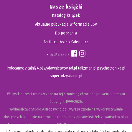
Nasze książki
Katalog książek
Aktualne publikacje w formacie CSV
Do pobrania
Aplikacja Astro Kalendarz
Znajdź nas na:
Polecamy:
vitalni24.pl
wydawnictwovital.pl
talizman.pl
psychotronika.pl
superodzywianie.pl
Wszystkie treści umieszczone na tej stronie są chronione prawem autorskim
Copyright
1999-2026;
Wydawnictwo Studio Astropsychologii wyraża zgodę na wykorzystywanie
dostępnych aktualnie na stronie okładek oraz opisów książek zawartych w pliku
Aktualne publikacje w formacie CSV
. Materiały mogą zostać wykorzystane w
Używamy ciasteczek, aby zapewnić najlepszą jakość korzystania