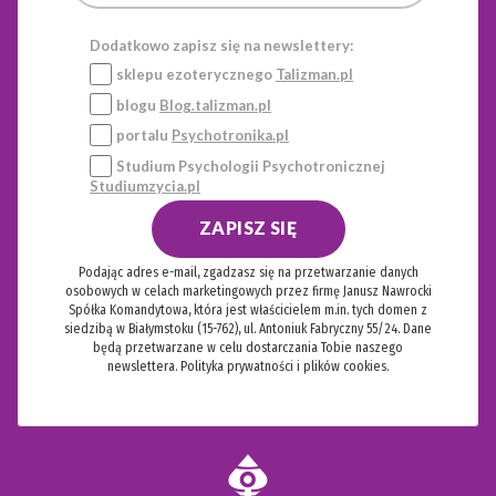
Dodatkowo zapisz się na newslettery:
sklepu ezoterycznego
Talizman.pl
blogu
Blog.talizman.pl
portalu
Psychotronika.pl
Studium Psychologii Psychotronicznej
Studiumzycia.pl
ZAPISZ SIĘ
Podając adres e-mail, zgadzasz się na przetwarzanie danych
osobowych w celach marketingowych przez firmę Janusz Nawrocki
Spółka Komandytowa, która jest właścicielem m.in. tych domen z
siedzibą w Białymstoku (15-762), ul. Antoniuk Fabryczny 55/24. Dane
będą przetwarzane w celu dostarczania Tobie naszego
newslettera.
Polityka prywatności i plików cookies.