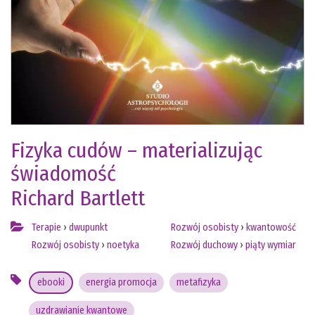
Fizyka cudów – materializując
świadomość
Richard Bartlett
Terapie
›
dwupunkt
Rozwój osobisty
›
kwantowość
Rozwój osobisty
›
noetyka
Rozwój duchowy
›
piąty wymiar
ebooki
energia promocja
metafizyka
uzdrawianie kwantowe