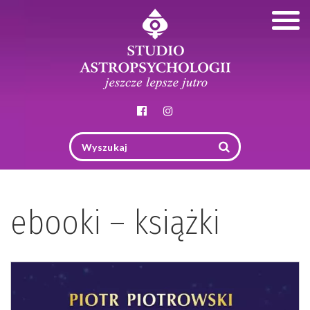
Togg
navig
ebooki – książki